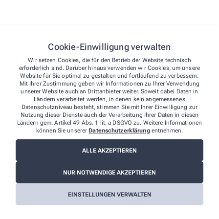
Gerne können Sie ihr benötigtes Arzneimittel auch
online bestellen. Bitte beachten Sie, dass Ihr Rezept im
Original vorliegen muss
Cookie-Einwilligung verwalten
Kundenkarte, mit dieser Karte bieten wir Ihnen den
Vorteil, bei jedem Einkauf ab 5,00€ Warenwert einen
Wir setzen Cookies, die für den Betrieb der Website technisch
Treuepunkt zu erhalten. Wenn Sie 40 Treuepunkte
erforderlich sind. Darüber hinaus verwenden wir Cookies, um unsere
gesammelt haben, erhalten Sie einen Gutschein in
Website für Sie optimal zu gestalten und fortlaufend zu verbessern.
Höhe von 5,00€, den Sie in unserer Apotheke einlösen
Mit Ihrer Zustimmung geben wir Informationen zu Ihrer Verwendung
können
unserer Website auch an Drittanbieter weiter. Soweit dabei Daten in
Ländern verarbeitet werden, in denen kein angemessenes
Datenschutzniveau besteht, stimmen Sie mit Ihrer Einwilligung zur
Nutzung dieser Dienste auch der Verarbeitung Ihrer Daten in diesen
Alle Leistungen
Ländern gem. Artikel 49 Abs. 1 lit. a DSGVO zu. Weitere Informationen
können Sie unserer
Datenschutzerklärung
entnehmen.
ALLE AKZEPTIEREN
NUR NOTWENDIGE AKZEPTIEREN
EINSTELLUNGEN VERWALTEN